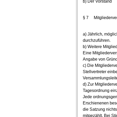
b) Der Vorstand
§ 7 Mitgliederv
a) Jährlich, mögli
durchzuführen.
b) Weitere Mitgli
Eine Mitgliederve
Angabe von Gründe
c) Die Mitglieder
Stellvertreter ein
Versammlungsleite
d) Zur Mitglieder
Tagesordnung einz
Jede ordnungsgemä
Erschienenen besc
die Satzung nicht
mitgezählt. Bei St