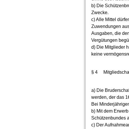
b) Die Schützenbrud
Zwecke.
c) Alle Mittel dür
Zuwendungen aus M
Ausgaben, die dem
Vergütungen begün
d) Die Mitglieder
keine vermögensre
§ 4 Mitgliedscha
a) Die Bruderschaf
werden, der das 16
Bei Minderjährigen
b) Mit dem Erwerb
Schützenbundes a
c) Der Aufnahmeant