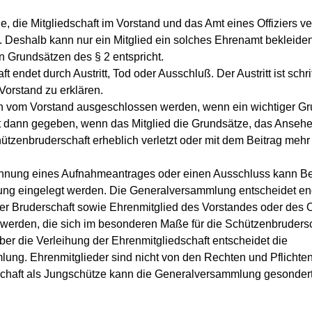
, die Mitgliedschaft im Vorstand und das Amt eines Offiziers ver
 Deshalb kann nur ein Mitglied ein solches Ehrenamt bekleide
 Grundsätzen des § 2 entspricht.
ft endet durch Austritt, Tod oder Ausschluß. Der Austritt ist schr
Vorstand zu erklären.
ann vom Vorstand ausgeschlossen werden, wenn ein wichtiger Gru
st dann gegeben, wenn das Mitglied die Grundsätze, das Anseh
ützenbruderschaft erheblich verletzt oder mit dem Beitrag mehr 
ehnung eines Aufnahmeantrages oder einen Ausschluss kann B
g eingelegt werden. Die Generalversammlung entscheidet end
er Bruderschaft sowie Ehrenmitglied des Vorstandes oder des O
 werden, die sich im besonderen Maße für die Schützenbrudersc
er die Verleihung der Ehrenmitgliedschaft entscheidet die
ung. Ehrenmitglieder sind nicht von den Rechten und Pflichten 
edschaft als Jungschütze kann die Generalversammlung gesonde