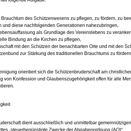
lle Brauchtum des Schützenwesens zu pflegen, zu fördern, zu be
n und diese nachfolgenden Generationen nahezubringen,
 Lebensauffassung als Grundlage des Vereinslebens zu veranker
nelle Bindung an die Kirchen zu pflegen,
nschaft mit den Schützen der benachbarten Orte und mit den Sc
zenbund zur Stärkung des traditionellen Brauchtums zu fördern
reinigung orientiert sich die Schützenbruderschaft am christlic
ig von Konfession und Glaubenszugehörigkeit offen für alle Me
tieren.
gkeit
uderschaft dient ausschließlich und unmittelbar gemeinnützig
ttes „steuerbegünstigte Zwecke der Abgabenordnung (AO)“.