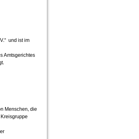
V.“ und ist im
es Amtsgerichtes
t.
von Menschen, die
 Kreisgruppe
er