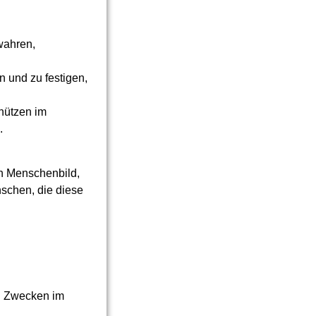
wahren,
n und zu festigen,
hützen im
.
hen Menschenbild,
nschen, die diese
en Zwecken im