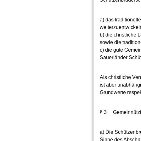
a) das traditione
weiterzuentwickel
b) die christliche
sowie die traditio
c) die gute Gemei
Sauerländer Schüt
Als christliche Ve
ist aber unabhäng
Grundwerte respek
§ 3 Gemeinnützi
a) Die Schützenbr
Sinne des Abschni