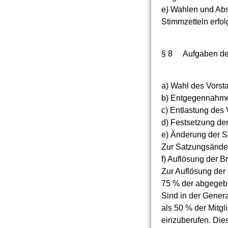
e) Wahlen und Ab
Stimmzetteln erfol
§ 8 Aufgaben de
a) Wahl des Vorst
b) Entgegennahme 
c) Entlastung des
d) Festsetzung der
e) Änderung der S
Zur Satzungsänder
f) Auflösung der B
Zur Auflösung der 
75 % der abgegebe
Sind in der Gener
als 50 % der Mitg
einzuberufen. Dies