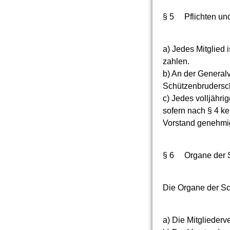
§ 5 Pflichten und
a) Jedes Mitglied 
zahlen.
b) An der General
Schützenbruderscha
c) Jedes volljähri
sofern nach § 4 k
Vorstand genehmig
§ 6 Organe der St
Die Organe der Sc
a) Die Mitgliede