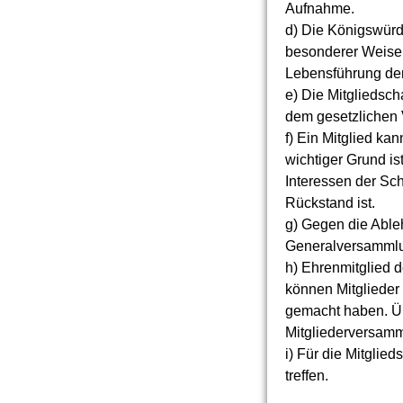
Aufnahme.
d) Die Königswürde
besonderer Weise.
Lebensführung den
e) Die Mitgliedscha
dem gesetzlichen 
f) Ein Mitglied k
wichtiger Grund i
Interessen der Sch
Rückstand ist.
g) Gegen die Abl
Generalversammlun
h) Ehrenmitglied d
können Mitglieder
gemacht haben. Üb
Mitgliederversamml
i) Für die Mitgli
treffen.