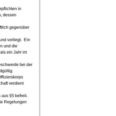
pflichten in
n, dessen
iftlich gegenüber
nd vorliegt. Ein
en und die
als ein Jahr im
eschwerde bei der
gültig.
ffizierskorps
haft verdient
aus §5 befreit.
rte Regelungen