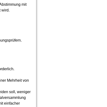
 Abstimmung mit
 wird.
nungsprüfern.
derlich.
iner Mehrheit von
iden soll, weniger
eralversammlung
it einfacher